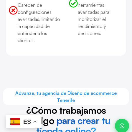
Carecen de
herramientas
configuraciones
avanzadas para
avanzadas, limitando
monitorizar el
la capacidad de
rendimiento y
Javier ·
Advanze
entender a los
decisiones.
en línea
clientes.
06:41
Advanze, tu agencia de Diseño de ecommerce
Tenerife
¿Cómo trabajamos
contigo
para crear tu
ES
tienda online?