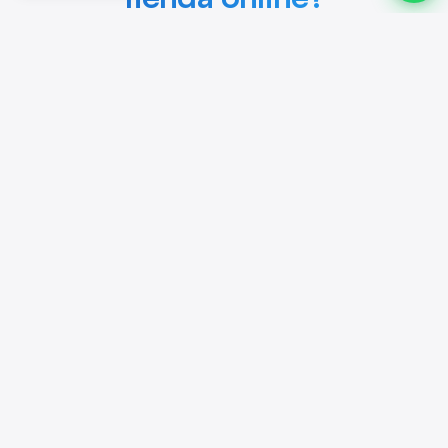
Paso 1
Consulta Inicial
Analizamos tus objetivos y necesidades para definir la
estructura ideal de tu tienda online
Paso 2