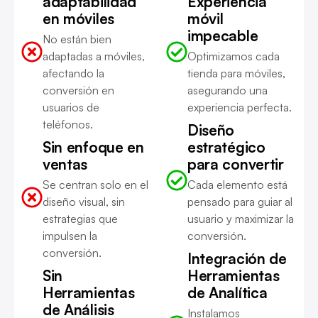
adaptabilidad
Experiencia
en móviles
móvil
impecable
No están bien
adaptadas a móviles,
Optimizamos cada
afectando la
tienda para móviles,
conversión en
asegurando una
usuarios de
experiencia perfecta.
teléfonos.
Diseño
Sin enfoque en
estratégico
ventas
para convertir
Se centran solo en el
Cada elemento está
diseño visual, sin
pensado para guiar al
estrategias que
usuario y maximizar la
impulsen la
conversión.
conversión.
Integración de
Sin
Herramientas
Herramientas
de Analítica
de Análisis
Instalamos