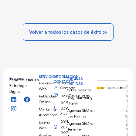
Volver a todos los casos de éxito ››
SERVICIOS
INFORMACIÓN
PÁGINAS
Especialistas en
CONTACTO
Posicionamiento
RÁPIDAS
Estrategia
A
Contacto
Web
Sobre Nosotros
Digital
v
hola@advanze.es
Publicidad
is
Blog Marketing
o
Online
649
Digital
L
039
Marketing
Agencia SEO en
e
392
Automation
g
Las Palmas
a
694
Diseño
Agencia SEO en
l
287
Web
Tenerife
P
097
Análisis
o