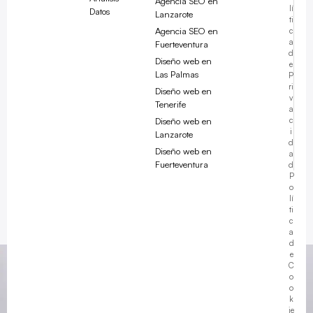
Agencia SEO en
lí
Datos
Lanzarote
ti
Agencia SEO en
c
a
Fuerteventura
d
Diseño web en
e
Las Palmas
P
ri
Diseño web en
v
Tenerife
a
Diseño web en
c
i
Lanzarote
d
Diseño web en
a
Fuerteventura
d
Javier ·
Advanze
P
o
en línea
lí
ti
c
a
d
e
C
19:28
o
o
k
ie