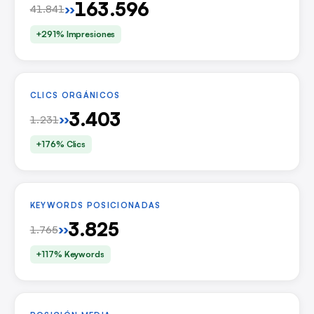
163.596
››
41.841
+291% Impresiones
CLICS ORGÁNICOS
3.403
››
1.231
+176% Clics
KEYWORDS POSICIONADAS
3.825
››
1.765
+117% Keywords