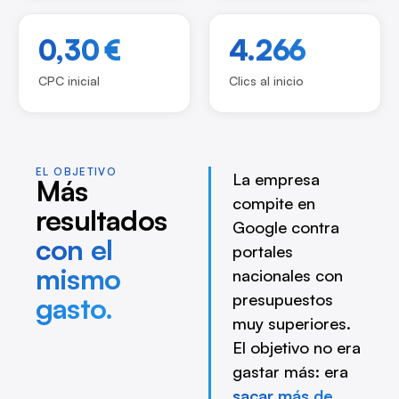
0,30 €
4.266
CPC inicial
Clics al inicio
EL OBJETIVO
La empresa
Más
compite en
resultados
Google contra
con el
portales
mismo
nacionales con
presupuestos
gasto.
muy superiores.
El objetivo no era
gastar más: era
sacar más de