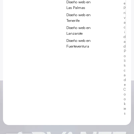
Diseño web en
e
Las Palmas
P
ri
Diseño web en
v
Tenerife
a
Diseño web en
c
i
Lanzarote
d
Diseño web en
a
Fuerteventura
d
Javier ·
Advanze
P
o
en línea
lí
ti
c
a
d
e
C
09:40
o
o
k
ie
s