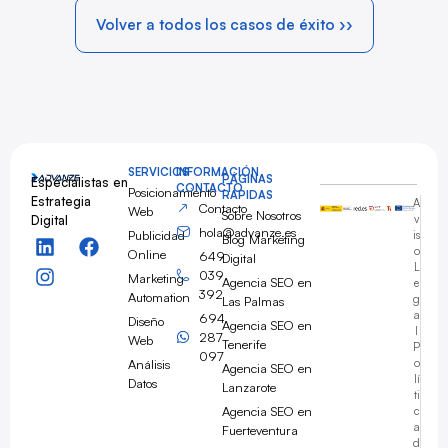
Volver a todos los casos de éxito ››
SERVICIOS
INFORMACIÓN
PÁGINAS
Especialistas en
CONTACTO
Posicionamiento
RÁPIDAS
Estrategia
A
Contacto
Web
Sobre Nosotros
Digital
v
hola@advanze.es
Publicidad
is
Blog Marketing
o
Online
649
Digital
L
039
Marketing
Agencia SEO en
e
392
Automation
g
Las Palmas
a
694
Diseño
Agencia SEO en
l
287
Web
Tenerife
P
097
Análisis
o
Agencia SEO en
lí
Datos
Lanzarote
ti
Agencia SEO en
c
a
Fuerteventura
d