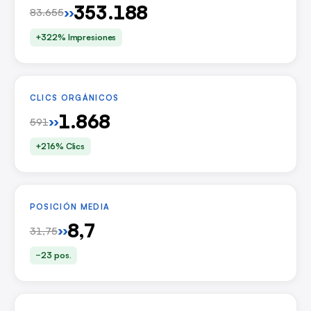
353.188
››
83.655
+322% Impresiones
CLICS ORGÁNICOS
1.868
››
591
+216% Clics
POSICIÓN MEDIA
8,7
››
31,75
−23 pos.