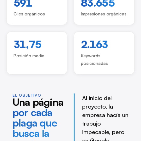
591
83.655
Clics orgánicos
Impresiones orgánicas
31,75
2.163
Posición media
Keywords
posicionadas
EL OBJETIVO
Al inicio del
Una página
proyecto, la
por cada
empresa hacía un
plaga que
trabajo
busca la
impecable, pero
en Google