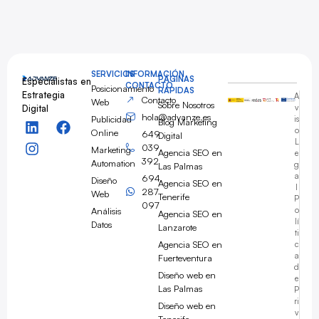
SERVICIOS
INFORMACIÓN
PÁGINAS
Especialistas en
CONTACTO
Posicionamiento
RÁPIDAS
Estrategia
A
Contacto
Web
Sobre Nosotros
Digital
v
hola@advanze.es
Publicidad
is
Blog Marketing
o
Online
649
Digital
L
039
Marketing
Agencia SEO en
e
392
Automation
g
Las Palmas
a
694
Diseño
Agencia SEO en
l
287
Web
Tenerife
P
097
Análisis
o
Agencia SEO en
lí
Datos
Lanzarote
ti
Agencia SEO en
c
a
Fuerteventura
d
Diseño web en
e
Las Palmas
P
ri
Diseño web en
v
Tenerife