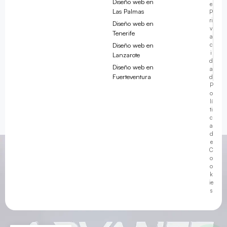
Diseño web en
e
Las Palmas
P
ri
Diseño web en
v
Tenerife
a
Diseño web en
c
i
Lanzarote
d
Diseño web en
a
Fuerteventura
d
Javier ·
Advanze
P
o
en línea
lí
ti
c
a
d
e
C
00:59
o
o
k
ie
s