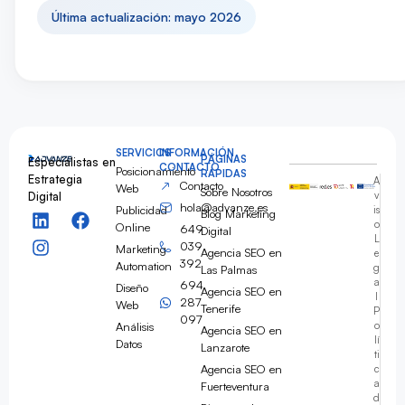
Última actualización: mayo 2026
SERVICIOS
INFORMACIÓN
PÁGINAS
Especialistas en
CONTACTO
Posicionamiento
RÁPIDAS
Estrategia
A
Contacto
Web
Sobre Nosotros
Digital
v
hola@advanze.es
Publicidad
is
Blog Marketing
o
Online
649
Digital
L
039
Marketing
Agencia SEO en
e
392
Automation
g
Las Palmas
a
694
Diseño
Agencia SEO en
l
287
Web
Tenerife
P
097
Análisis
o
Agencia SEO en
lí
Datos
Lanzarote
ti
Agencia SEO en
c
a
Fuerteventura
d