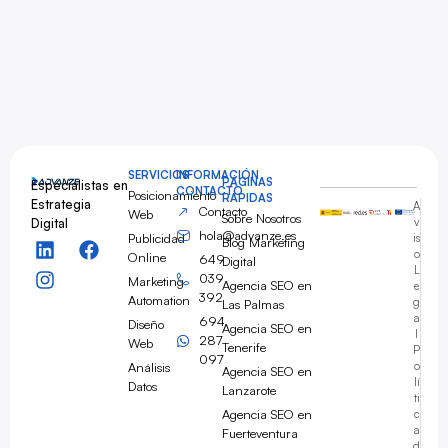
SERVICIOS
INFORMACIÓN
PÁGINAS
Especialistas en
CONTACTO
Posicionamiento
RÁPIDAS
Estrategia
A
Contacto
Web
Sobre Nosotros
Digital
v
hola@advanze.es
Publicidad
is
Blog Marketing
o
Online
649
Digital
L
039
Marketing
Agencia SEO en
e
392
Automation
g
Las Palmas
a
694
Diseño
Agencia SEO en
l
287
Web
Tenerife
P
097
Análisis
o
Agencia SEO en
lí
Datos
Lanzarote
ti
Agencia SEO en
c
a
Fuerteventura
d