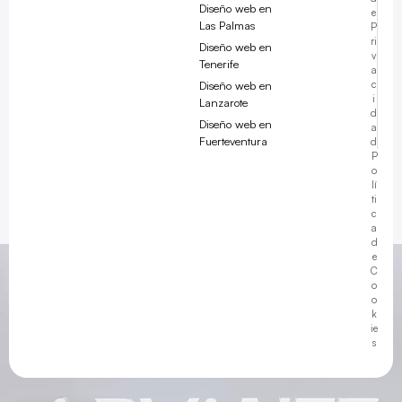
Diseño web en
e
Las Palmas
P
ri
Diseño web en
v
Tenerife
a
Diseño web en
c
i
Lanzarote
d
Diseño web en
a
Fuerteventura
d
Javier ·
Advanze
P
o
en línea
lí
ti
c
a
d
e
C
06:26
o
o
k
ie
s