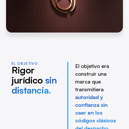
EL OBJETIVO
El objetivo era
Rigor
construir una
jurídico
sin
marca que
distancia.
transmitiera
autoridad y
confianza sin
caer en los
códigos clásicos
del despacho