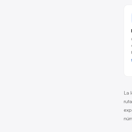
La 
rut
exp
núm