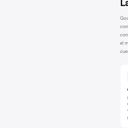
L
Goo
com
con
el 
cue