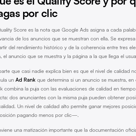
ué es el Quality Score y por 
agas por clic
Quality Score es la nota que Google Ads asigna a cada palabr
evancia de los anuncios que se muestran con ella. Se expresa 
artir del rendimiento histórico y de la coherencia entre tres e
a, el anuncio que se muestra y la página a la que llega el usuar
parte que casi nadie explica bien es que el nivel de calidad 
cula un
Ad Rank
que determina si un anuncio se muestra, en
k combina la puja con las evaluaciones de calidad en tiempo
ecta: dos anunciantes con la misma puja pueden obtener posi
calidad. Un nivel de calidad alto permite ganar mejores pos
posición pagando menos por clic—.
viene una matización importante que la documentación oficial d