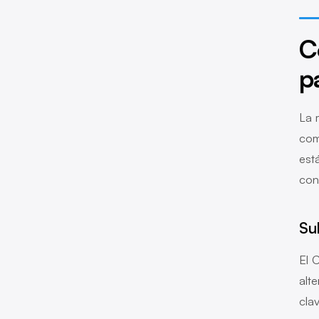
C
p
La 
com
est
con
Su
El 
alt
clav