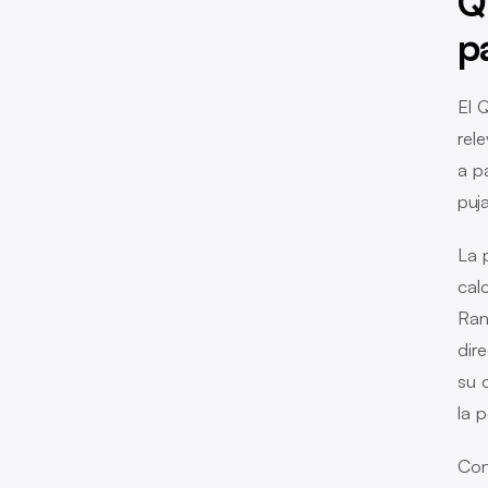
Q
p
El 
rel
a p
puj
La 
cal
Ran
dir
su 
la 
Con