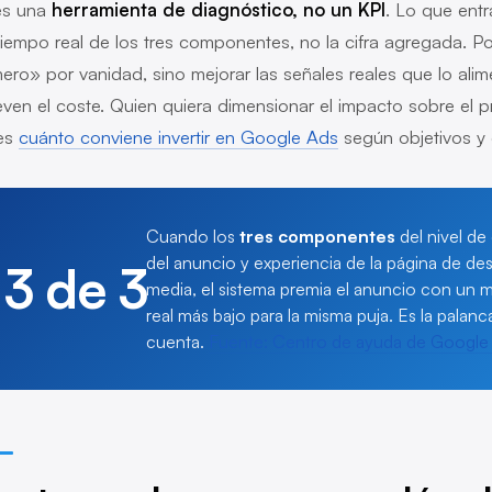
es una
herramienta de diagnóstico, no un KPI
. Lo que entr
tiempo real de los tres componentes, no la cifra agregada. Po
ero» por vanidad, sino mejorar las señales reales que lo ali
ven el coste. Quien quiera dimensionar el impacto sobre el p
es
cuánto conviene invertir en Google Ads
según objetivos y 
Cuando los
tres componentes
del nivel d
del anuncio y experiencia de la página de de
3 de 3
media, el sistema premia el anuncio con un m
real más bajo para la misma puja. Es la palan
cuenta.
Fuente: Centro de ayuda de Google