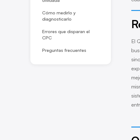
olvidada
Cómo medirlo y
diagnosticarlo
R
Errores que disparan el
CPC
El 
bus
Preguntas frecuentes
sin
exp
mej
mis
sis
ent