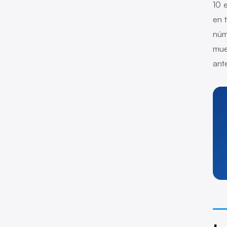
10 
en 
núm
mue
ant