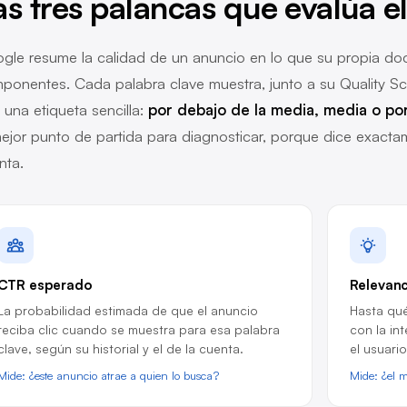
as tres palancas que evalúa el
gle resume la calidad de un anuncio en lo que su propia do
ponentes. Cada palabra clave muestra, junto a su Quality Sco
 una etiqueta sencilla:
por debajo de la media, media o po
mejor punto de partida para diagnosticar, porque dice exact
nta.
CTR esperado
Relevanc
La probabilidad estimada de que el anuncio
Hasta qué
reciba clic cuando se muestra para esa palabra
con la in
clave, según su historial y el de la cuenta.
el usuari
Mide: ¿este anuncio atrae a quien lo busca?
Mide: ¿el 