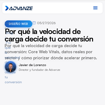
Inicio
05/27/2026
DISEÑO WEB
/
Por qué la velocidad de
Blog
carga decide tu conversión
/
Por
Por qué la velocidad de carga decide tu
qué
conversión: Core Web Vitals, datos reales por
la
sector y cómo priorizar dónde acelerar primero.
velocidad
de
Javier de Lorenzo
carga
Director y fundador de Advanze
decide
tu
conversión