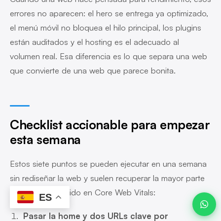
errores no aparecen: el hero se entrega ya optimizado,
el menú móvil no bloquea el hilo principal, los plugins
están auditados y el hosting es el adecuado al
Javier ·
Advanze
volumen real. Esa diferencia es lo que separa una web
en línea
que convierte de una web que parece bonita.
07:23
Checklist accionable para empezar
esta semana
Estos siete puntos se pueden ejecutar en una semana
sin rediseñar la web y suelen recuperar la mayor parte
del margen perdido en Core Web Vitals:
ES
Pasar la home y dos URLs clave por