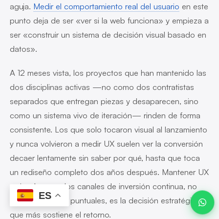
aguja.
Medir el comportamiento real del usuario
en este
punto deja de ser «ver si la web funciona» y empieza a
ser «construir un sistema de decisión visual basado en
datos».
Javier ·
Advanze
en línea
A 12 meses vista, los proyectos que han mantenido las
dos disciplinas activas —no como dos contratistas
separados que entregan piezas y desaparecen, sino
como un sistema vivo de iteración— rinden de forma
12:49
consistente. Los que solo tocaron visual al lanzamiento
y nunca volvieron a medir UX suelen ver la conversión
decaer lentamente sin saber por qué, hasta que toca
un rediseño completo dos años después. Mantener UX
y visual como dos canales de inversión continua, no
ES
como dos fases puntuales, es la decisión estratégica
que más sostiene el retorno.