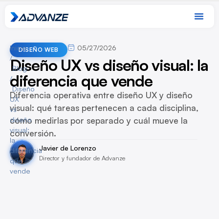
Inicio
05/27/2026
DISEÑO WEB
/
Diseño UX vs diseño visual: la
Blog
diferencia que vende
/
Diseño
Diferencia operativa entre diseño UX y diseño
UX
visual: qué tareas pertenecen a cada disciplina,
vs
cómo medirlas por separado y cuál mueve la
diseño
visual:
conversión.
la
Javier de Lorenzo
diferencia
Director y fundador de Advanze
que
vende