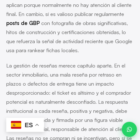
aplican porque normalmente no hay atención al cliente
final. En cambio, sí es valioso publicar regularmente
posts de GBP
con fotografía de obras significativas,
Javier ·
Advanze
hitos de construcción y certificaciones obtenidas, lo
en línea
que refuerza la señal de actividad reciente que Google
usa para rankear fichas locales.
La gestión de reseñas merece capítulo aparte. En el
sector inmobiliario, una mala reseña por retraso en
09:38
plazos o defectos de entrega tiene un impacto
desproporcionado: el ticket es altísimo y el comprador
potencial es naturalmente desconfiado. La respuesta
institucional a cada reseña, positiva y negativa, debe
estar protocolizada y firmada por una figura visible
ES
(director comercial, responsable de atención al cliente).
Las reseñas no se compran ni se incentivan, pero sí se