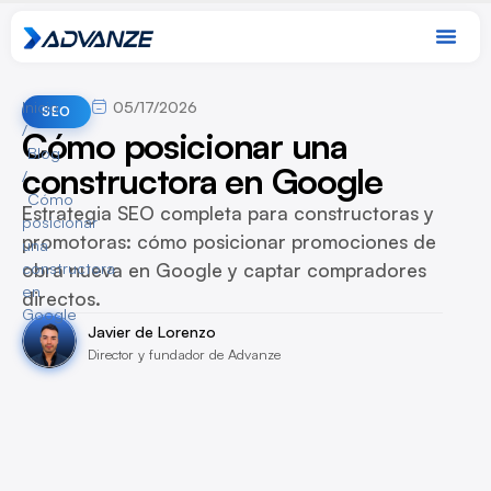
Inicio
05/17/2026
SEO
/
Cómo posicionar una
Blog
constructora en Google
/
Cómo
Estrategia SEO completa para constructoras y
posicionar
promotoras: cómo posicionar promociones de
una
obra nueva en Google y captar compradores
constructora
en
directos.
Google
Javier de Lorenzo
Director y fundador de Advanze