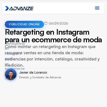
Inicio
06/29/2026
PUBLICIDAD ONLINE
/
Retargeting en Instagram
Blog
para un ecommerce de moda
/
Retargeting
Cómo montar un retargeting en Instagram que
en
recupere ventas en una tienda de moda:
Instagram
audiencias por intención, catálogo, creatividad y
para
un
medición.
ecommerce
Javier de Lorenzo
de
Director y fundador de Advanze
moda