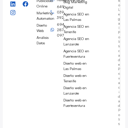
Publicidad
is
Blog Marketing
o
Online
649
Digital
L
039
Marketing
Agencia SEO en
e
392
Automation
g
Las Palmas
a
694
Diseño
Agencia SEO en
l
287
Web
Tenerife
P
097
Análisis
o
Agencia SEO en
lí
Datos
Lanzarote
ti
Agencia SEO en
c
a
Fuerteventura
d
Diseño web en
e
Las Palmas
P
ri
Diseño web en
v
Tenerife
a
Diseño web en
c
i
Lanzarote
d
Diseño web en
a
Fuerteventura
d
Javier ·
Advanze
P
o
en línea
lí
ti