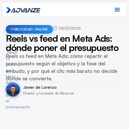
Inicio
06/21/2026
PUBLICIDAD ONLINE
/
Reels vs feed en Meta Ads:
Blog
dónde poner el presupuesto
/
Reels
Reels vs feed en Meta Ads: cómo repartir el
vs
presupuesto según el objetivo y la fase del
feed
embudo, y por qué el clic más barato no decide
en
Meta
dónde se convierte.
Ads:
Javier de Lorenzo
dónde
Director y fundador de Advanze
poner
el
presupuesto