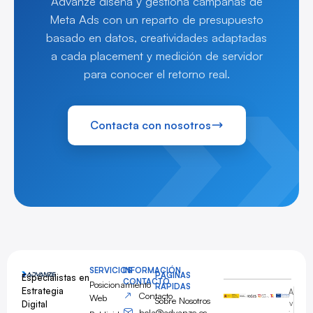
Advanze diseña y gestiona campañas de
Meta Ads con un reparto de presupuesto
basado en datos, creatividades adaptadas
a cada placement y medición de servidor
para conocer el retorno real.
Contacta con nosotros
SERVICIOS
INFORMACIÓN
PÁGINAS
Especialistas en
CONTACTO
Posicionamiento
RÁPIDAS
Estrategia
A
Contacto
Web
Sobre Nosotros
Digital
v
hola@advanze.es