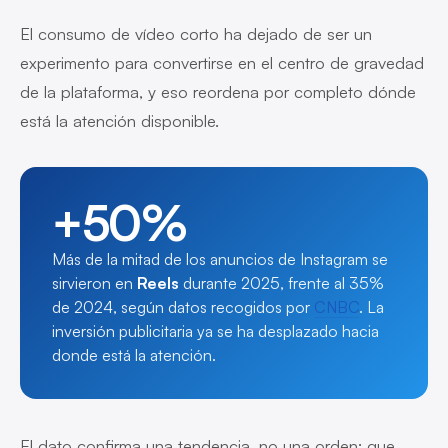
El consumo de vídeo corto ha dejado de ser un
experimento para convertirse en el centro de gravedad
de la plataforma, y eso reordena por completo dónde
está la atención disponible.
+50%
Más de la mitad de los anuncios de Instagram se
sirvieron en
Reels
durante 2025, frente al 35%
de 2024, según datos recogidos por
CNBC
. La
inversión publicitaria ya se ha desplazado hacia
donde está la atención.
El dato confirma una tendencia, no una orden: que