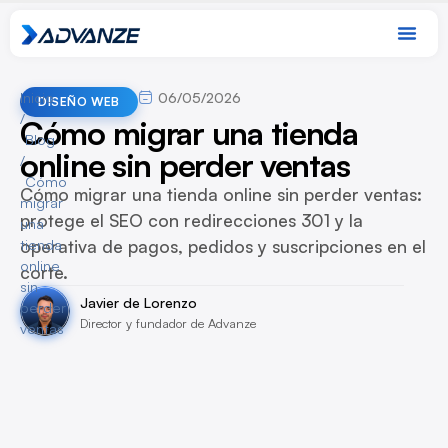
Inicio
06/05/2026
DISEÑO WEB
/
Cómo migrar una tienda
Blog
online sin perder ventas
/
Cómo
Cómo migrar una tienda online sin perder ventas:
migrar
protege el SEO con redirecciones 301 y la
una
operativa de pagos, pedidos y suscripciones en el
tienda
online
corte.
sin
Javier de Lorenzo
perder
Director y fundador de Advanze
ventas