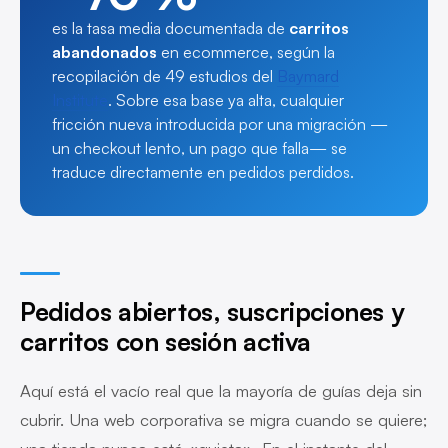
es la tasa media documentada de
carritos
abandonados
en ecommerce, según la
recopilación de 49 estudios del
Baymard
Institute
. Sobre esa base ya alta, cualquier
fricción nueva introducida por una migración —
un checkout lento, un pago que falla— se
traduce directamente en pedidos perdidos.
Pedidos abiertos, suscripciones y
carritos con sesión activa
Aquí está el vacío real que la mayoría de guías deja sin
cubrir. Una web corporativa se migra cuando se quiere;