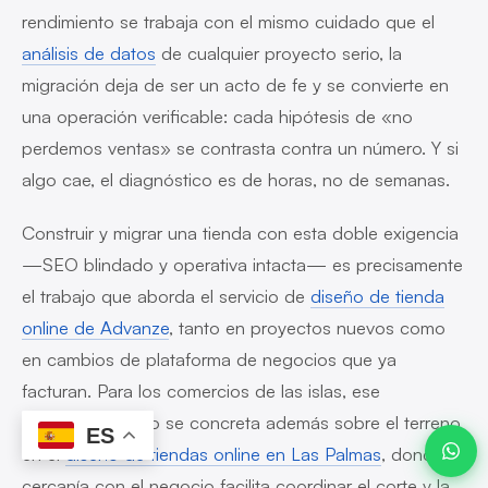
rendimiento se trabaja con el mismo cuidado que el
análisis de datos
de cualquier proyecto serio, la
migración deja de ser un acto de fe y se convierte en
Javier ·
Advanze
una operación verificable: cada hipótesis de «no
en línea
perdemos ventas» se contrasta contra un número. Y si
algo cae, el diagnóstico es de horas, no de semanas.
Construir y migrar una tienda con esta doble exigencia
20:28
—SEO blindado y operativa intacta— es precisamente
el trabajo que aborda el servicio de
diseño de tienda
online de Advanze
, tanto en proyectos nuevos como
en cambios de plataforma de negocios que ya
facturan. Para los comercios de las islas, ese
acompañamiento se concreta además sobre el terreno
ES
en el
diseño de tiendas online en Las Palmas
, donde la
cercanía con el negocio facilita coordinar el corte y la