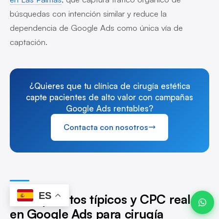
búsquedas con intención similar y reduce la
dependencia de Google Ads como única vía de
captación.
Javier ·
Advanze
en línea
¿Quieres que tu clínica de cirugía estética
capte pacientes de alto valor con campañas
Google Ads rentables?
17:18
Contacta con nosotros
ES
Presupuestos típicos y CPC reales
en Google Ads para cirugía