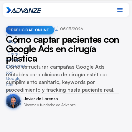
Inicio
05/13/2026
PUBLICIDAD ONLINE
/
Cómo captar pacientes con
Blog
Google Ads en cirugía
/
Cómo
plástica
captar
pacientes
Cómo estructurar campañas Google Ads
con
rentables para clínicas de cirugía estética:
Google
cumplimiento sanitario, keywords por
Ads
procedimiento y tracking hasta paciente real.
en
cirugía
Javier de Lorenzo
plástica
Director y fundador de Advanze