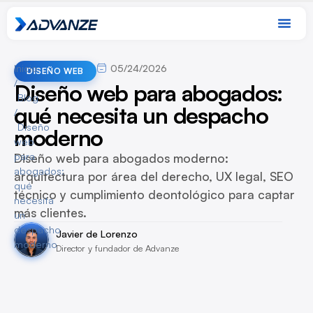
Inicio
05/24/2026
DISEÑO WEB
/
Diseño web para abogados:
Blog
qué necesita un despacho
/
Diseño
moderno
web
para
Diseño web para abogados moderno:
abogados:
arquitectura por área del derecho, UX legal, SEO
qué
técnico y cumplimiento deontológico para captar
necesita
más clientes.
un
despacho
Javier de Lorenzo
moderno
Director y fundador de Advanze