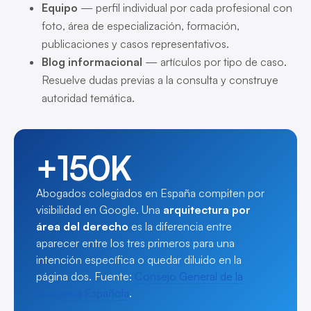
Equipo
— perfil individual por cada profesional con
foto, área de especialización, formación,
publicaciones y casos representativos.
Blog informacional
— artículos por tipo de caso.
Resuelve dudas previas a la consulta y construye
autoridad temática.
+150K
Abogados colegiados en España compiten por
visibilidad en Google. Una
arquitectura por
área del derecho
es la diferencia entre
aparecer entre los tres primeros para una
intención específica o quedar diluido en la
página dos. Fuente:
Consejo General de la
Abogacía Española
.