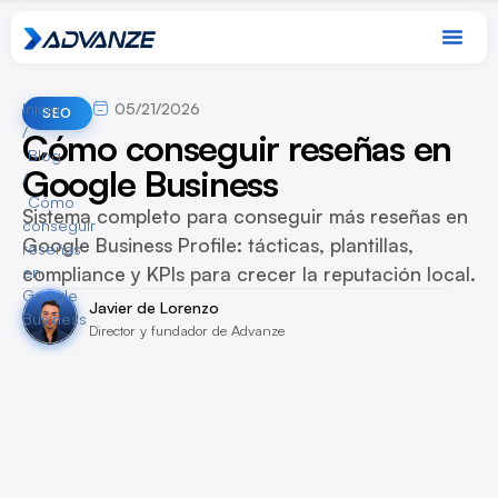
Inicio
05/21/2026
SEO
/
Cómo conseguir reseñas en
Blog
Google Business
/
Cómo
Sistema completo para conseguir más reseñas en
conseguir
Google Business Profile: tácticas, plantillas,
reseñas
compliance y KPIs para crecer la reputación local.
en
Google
Javier de Lorenzo
Business
Director y fundador de Advanze