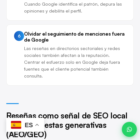
Cuando Google identifica el patrón, depura las
opiniones y debilita el perfil.
Javier ·
Advanze
Olvidar el seguimiento de menciones fuera
6
en línea
de Google
Las reseñas en directorios sectoriales y redes
sociales también afectan a la reputación.
Centrar el esfuerzo solo en Google deja fuera
fuentes que el cliente potencial también
20:19
consulta.
Reseñas como señal de SEO local
y de respuestas generativas
ES
(AEO/GEO)