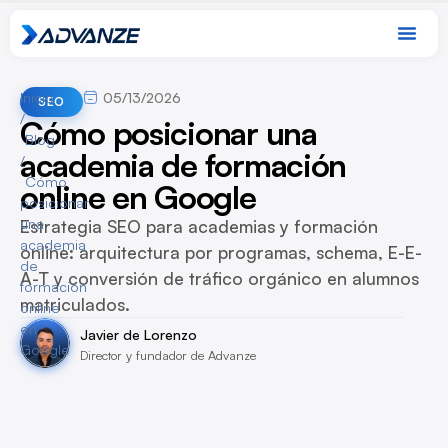
Inicio
05/13/2026
SEO
/
Cómo posicionar una
Blog
academia de formación
/
Cómo
online en Google
posicionar
una
Estrategia SEO para academias y formación
academia
online: arquitectura por programas, schema, E-E-
de
A-T y conversión de tráfico orgánico en alumnos
formación
matriculados.
online
en
Javier de Lorenzo
Google
Director y fundador de Advanze