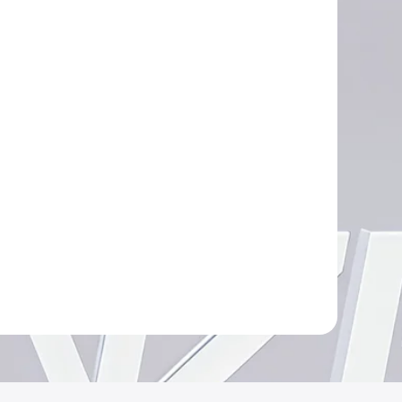
Javier ·
Advanze
en línea
12:04