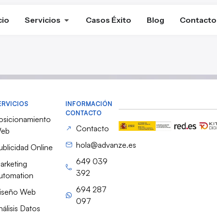
cio
Servicios
Casos Éxito
Blog
Contacto
ERVICIOS
INFORMACIÓN
CONTACTO
osicionamiento
Contacto
eb
hola@advanze.es
ublicidad Online
649 039
arketing
392
utomation
694 287
iseño Web
097
nálisis Datos