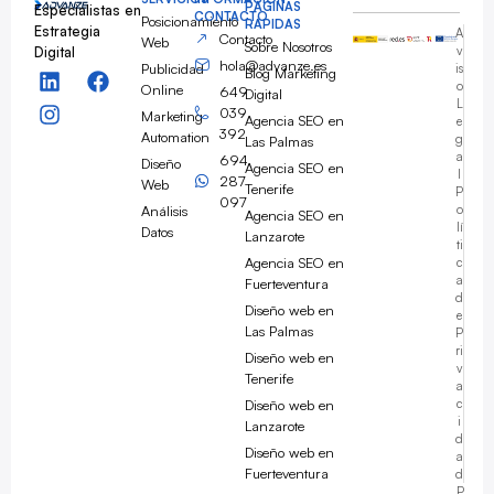
PÁGINAS
Especialistas en
CONTACTO
Posicionamiento
RÁPIDAS
Estrategia
A
Contacto
Web
Sobre Nosotros
Digital
v
hola@advanze.es
Publicidad
is
Blog Marketing
o
Online
649
Digital
L
039
Marketing
Agencia SEO en
e
392
Automation
g
Las Palmas
a
694
Diseño
Agencia SEO en
l
287
Web
Tenerife
P
097
Análisis
o
Agencia SEO en
lí
Datos
Lanzarote
ti
Agencia SEO en
c
a
Fuerteventura
d
Diseño web en
e
Las Palmas
P
ri
Diseño web en
v
Tenerife
a
Diseño web en
c
i
Lanzarote
d
Diseño web en
a
Fuerteventura
d
Javier ·
Advanze
P