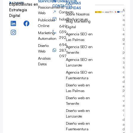
SERVICIOS
INFORMACIÓN
PÁGINAS
Especialistas en
CONTACTO
Posicionamiento
RÁPIDAS
Estrategia
A
Contacto
Web
Sobre Nosotros
Digital
v
hola@advanze.es
Publicidad
is
Blog Marketing
o
Online
649
Digital
L
039
Marketing
Agencia SEO en
e
392
Automation
g
Las Palmas
a
694
Diseño
Agencia SEO en
l
287
Web
Tenerife
P
097
Análisis
o
Agencia SEO en
lí
Datos
Lanzarote
ti
Agencia SEO en
c
a
Fuerteventura
d
Diseño web en
e
Las Palmas
P
ri
Diseño web en
v
Tenerife
a
Diseño web en
c
i
Lanzarote
d
Diseño web en
a
Fuerteventura
d